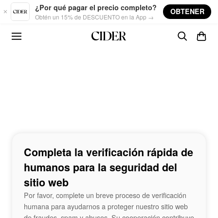
Skip to main content
¿Por qué pagar el precio completo?
OBTENER
Obtén un 15% de DESCUENTO en la App →
Completa la verificación rápida de
humanos para la seguridad del
sitio web
Por favor, complete un breve proceso de verificación
humana para ayudarnos a proteger nuestro sitio web
de fraudes, spam y abusos. Su cooperación contribuye