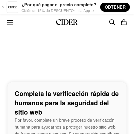
Skip to main content
¿Por qué pagar el precio completo?
OBTENER
Obtén un 15% de DESCUENTO en la App →
Completa la verificación rápida de
humanos para la seguridad del
sitio web
Por favor, complete un breve proceso de verificación
humana para ayudarnos a proteger nuestro sitio web
de fraudes, spam y abusos. Su cooperación contribuye