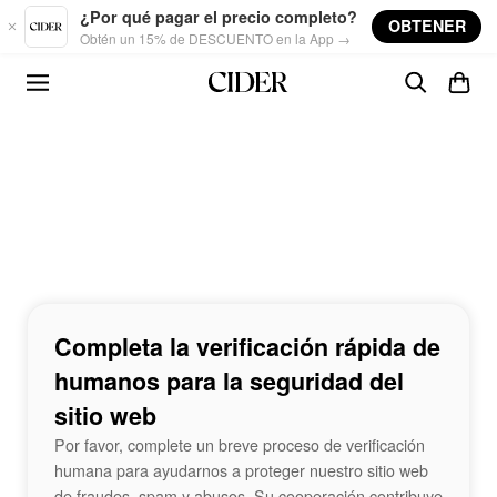
Skip to main content
¿Por qué pagar el precio completo?
OBTENER
Obtén un 15% de DESCUENTO en la App →
Completa la verificación rápida de
humanos para la seguridad del
sitio web
Por favor, complete un breve proceso de verificación
humana para ayudarnos a proteger nuestro sitio web
de fraudes, spam y abusos. Su cooperación contribuye