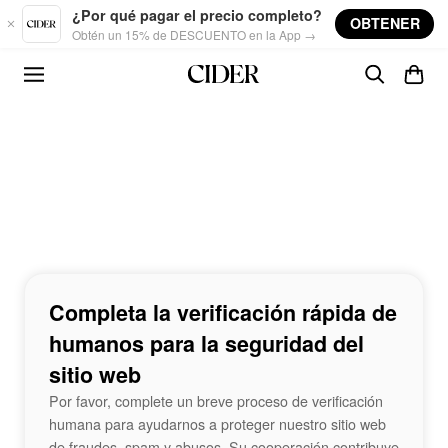
Skip to main content
¿Por qué pagar el precio completo?
OBTENER
Obtén un 15% de DESCUENTO en la App →
Completa la verificación rápida de
humanos para la seguridad del
sitio web
Por favor, complete un breve proceso de verificación
humana para ayudarnos a proteger nuestro sitio web
de fraudes, spam y abusos. Su cooperación contribuye