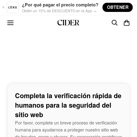
Skip to main content
¿Por qué pagar el precio completo?
OBTENER
Obtén un 15% de DESCUENTO en la App →
Completa la verificación rápida de
humanos para la seguridad del
sitio web
Por favor, complete un breve proceso de verificación
humana para ayudarnos a proteger nuestro sitio web
de fraudes, spam y abusos. Su cooperación contribuye