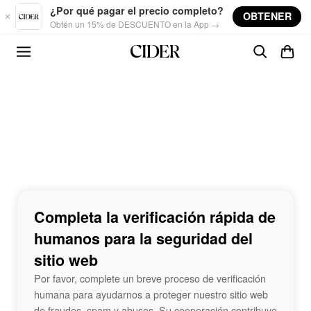
Skip to main content
¿Por qué pagar el precio completo?
OBTENER
Obtén un 15% de DESCUENTO en la App →
Completa la verificación rápida de
humanos para la seguridad del
sitio web
Por favor, complete un breve proceso de verificación
humana para ayudarnos a proteger nuestro sitio web
de fraudes, spam y abusos. Su cooperación contribuye