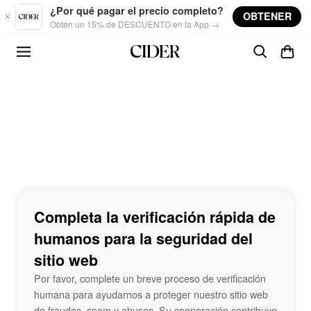
Skip to main content
¿Por qué pagar el precio completo?
OBTENER
Obtén un 15% de DESCUENTO en la App →
Completa la verificación rápida de
humanos para la seguridad del
sitio web
Por favor, complete un breve proceso de verificación
humana para ayudarnos a proteger nuestro sitio web
de fraudes, spam y abusos. Su cooperación contribuye