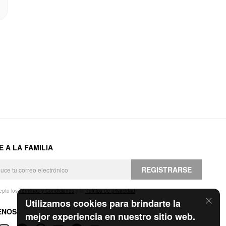
E A LA FAMILIA
REGISTRARSE
epto los
Términos y Condiciones
y la
Política de privacidad
.
Utilizamos cookies para brindarte la
ENOS
mejor experiencia en nuestro sitio web.