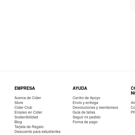
EMPRESA
AYUDA
C
N
Acerca de Cider
Centro de Apoyo
Store
Envío y entrega
Am
Cider Club
Devoluciones y reembolsos
Co
Empleo en Cider
Guía de tallas
P
Sostenibilidad
Seguir mi pedido
Blog
Forma de pago
Tarjeta de Regalo
Descuento para estudiantes