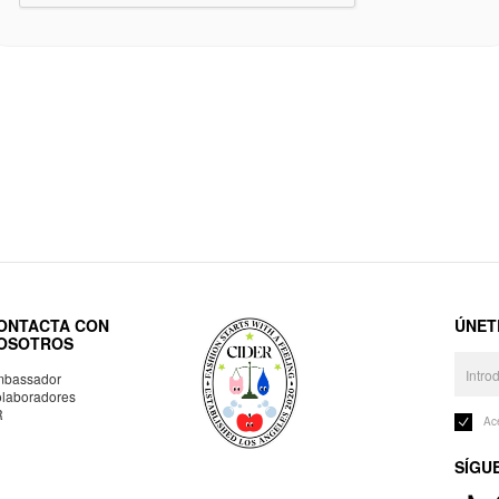
ONTACTA CON
ÚNET
OSOTROS
bassador
laboradores
R
Ac
SÍGU