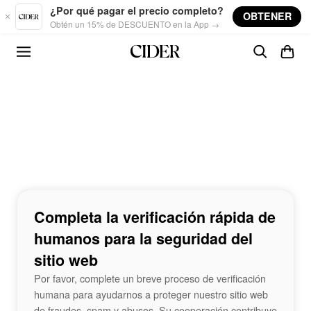
Skip to main content
¿Por qué pagar el precio completo?
OBTENER
Obtén un 15% de DESCUENTO en la App →
Completa la verificación rápida de
humanos para la seguridad del
sitio web
Por favor, complete un breve proceso de verificación
humana para ayudarnos a proteger nuestro sitio web
de fraudes, spam y abusos. Su cooperación contribuye