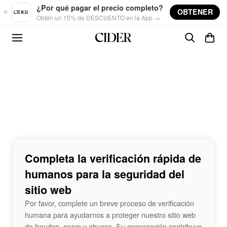
Skip to main content
¿Por qué pagar el precio completo?
OBTENER
Obtén un 15% de DESCUENTO en la App →
Completa la verificación rápida de
humanos para la seguridad del
sitio web
Por favor, complete un breve proceso de verificación
humana para ayudarnos a proteger nuestro sitio web
de fraudes, spam y abusos. Su cooperación contribuye