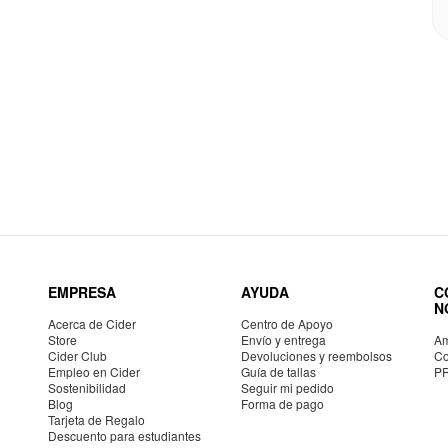
EMPRESA
AYUDA
C
N
Acerca de Cider
Centro de Apoyo
Store
Envío y entrega
Am
Cider Club
Devoluciones y reembolsos
Co
Empleo en Cider
Guía de tallas
P
Sostenibilidad
Seguir mi pedido
Blog
Forma de pago
Tarjeta de Regalo
Descuento para estudiantes