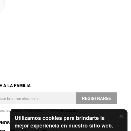
E A LA FAMILIA
REGISTRARSE
epto los
Términos y Condiciones
y la
Política de privacidad
.
Utilizamos cookies para brindarte la
ENOS
mejor experiencia en nuestro sitio web.