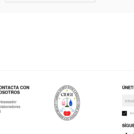
ONTACTA CON
ÚNET
OSOTROS
bassador
laboradores
R
Ac
SÍGU