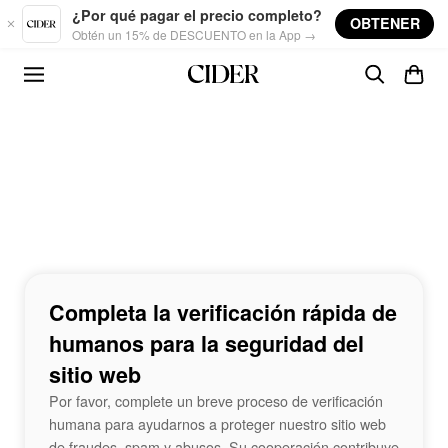
Skip to main content
¿Por qué pagar el precio completo?
OBTENER
Obtén un 15% de DESCUENTO en la App →
Completa la verificación rápida de
humanos para la seguridad del
sitio web
Por favor, complete un breve proceso de verificación
humana para ayudarnos a proteger nuestro sitio web
de fraudes, spam y abusos. Su cooperación contribuye