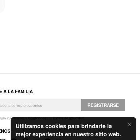
E A LA FAMILIA
REGISTRARSE
epto los
Términos y Condiciones
y la
Política de privacidad
.
Utilizamos cookies para brindarte la
ENOS
mejor experiencia en nuestro sitio web.