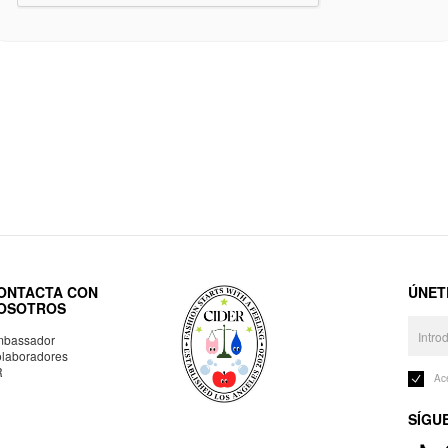
ONTACTA CON
ÚNET
OSOTROS
bassador
laboradores
R
Ac
SÍGU