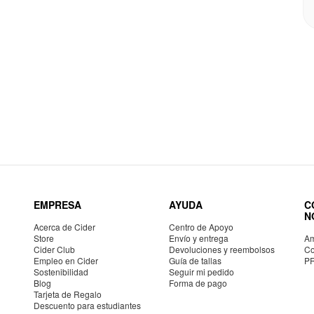
EMPRESA
AYUDA
C
N
Acerca de Cider
Centro de Apoyo
Store
Envío y entrega
Am
Cider Club
Devoluciones y reembolsos
Co
Empleo en Cider
Guía de tallas
P
Sostenibilidad
Seguir mi pedido
Blog
Forma de pago
Tarjeta de Regalo
Descuento para estudiantes