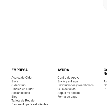
EMPRESA
AYUDA
C
N
Acerca de Cider
Centro de Apoyo
Store
Envío y entrega
Am
Cider Club
Devoluciones y reembolsos
Co
Empleo en Cider
Guía de tallas
P
Sostenibilidad
Seguir mi pedido
Blog
Forma de pago
Tarjeta de Regalo
Descuento para estudiantes