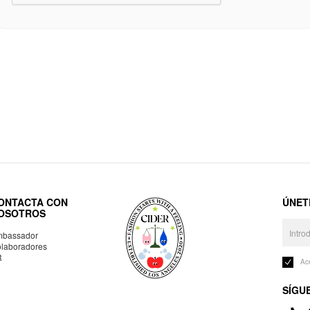
ONTACTA CON
ÚNET
OSOTROS
bassador
laboradores
R
Ac
SÍGU