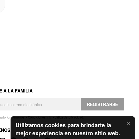
E A LA FAMILIA
REGISTRARSE
epto los
Términos y Condiciones
y la
Política de privacidad
.
Utilizamos cookies para brindarte la
ENOS
mejor experiencia en nuestro sitio web.