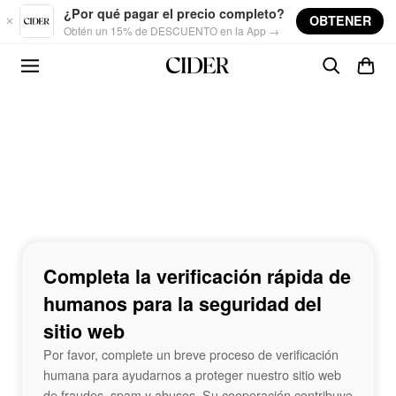
Skip to main content
¿Por qué pagar el precio completo?
OBTENER
Obtén un 15% de DESCUENTO en la App →
Completa la verificación rápida de
humanos para la seguridad del
sitio web
Por favor, complete un breve proceso de verificación
humana para ayudarnos a proteger nuestro sitio web
de fraudes, spam y abusos. Su cooperación contribuye