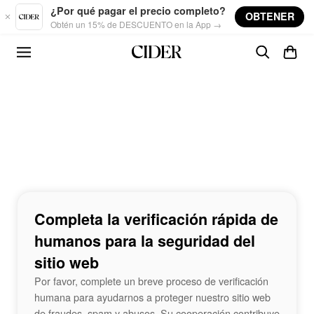
Skip to main content
¿Por qué pagar el precio completo?
OBTENER
Obtén un 15% de DESCUENTO en la App →
Completa la verificación rápida de
humanos para la seguridad del
sitio web
Por favor, complete un breve proceso de verificación
humana para ayudarnos a proteger nuestro sitio web
de fraudes, spam y abusos. Su cooperación contribuye