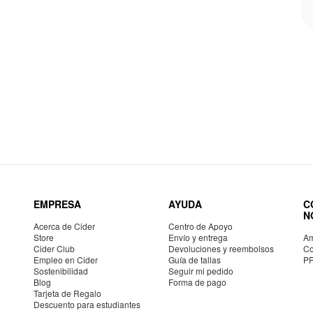
EMPRESA
AYUDA
C
N
Acerca de Cider
Centro de Apoyo
Store
Envío y entrega
Am
Cider Club
Devoluciones y reembolsos
Co
Empleo en Cider
Guía de tallas
P
Sostenibilidad
Seguir mi pedido
Blog
Forma de pago
Tarjeta de Regalo
Descuento para estudiantes