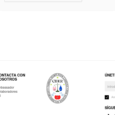
ONTACTA CON
ÚNET
OSOTROS
bassador
laboradores
R
Ac
SÍGU