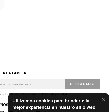
E A LA FAMILIA
REGISTRARSE
epto los
Términos y Condiciones
y la
Política de privacidad
.
Utilizamos cookies para brindarte la
ENOS
mejor experiencia en nuestro sitio web.