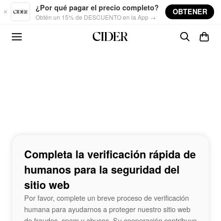
Skip to main content
¿Por qué pagar el precio completo?
OBTENER
Obtén un 15% de DESCUENTO en la App →
Completa la verificación rápida de
humanos para la seguridad del
sitio web
Por favor, complete un breve proceso de verificación
humana para ayudarnos a proteger nuestro sitio web
de fraudes, spam y abusos. Su cooperación contribuye