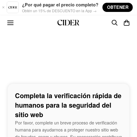
Skip to main content
¿Por qué pagar el precio completo?
OBTENER
Obtén un 15% de DESCUENTO en la App →
Completa la verificación rápida de
humanos para la seguridad del
sitio web
Por favor, complete un breve proceso de verificación
humana para ayudarnos a proteger nuestro sitio web
de fraudes, spam y abusos. Su cooperación contribuye