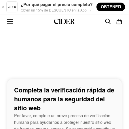
Skip to main content
¿Por qué pagar el precio completo?
OBTENER
Obtén un 15% de DESCUENTO en la App →
Completa la verificación rápida de
humanos para la seguridad del
sitio web
Por favor, complete un breve proceso de verificación
humana para ayudarnos a proteger nuestro sitio web
de fraudes, spam y abusos. Su cooperación contribuye