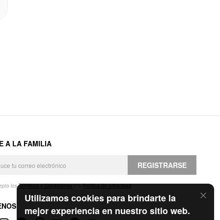
E A LA FAMILIA
REGISTRARSE
epto los
Términos y Condiciones
y la
Política de privacidad
.
Utilizamos cookies para brindarte la
ENOS
mejor experiencia en nuestro sitio web.