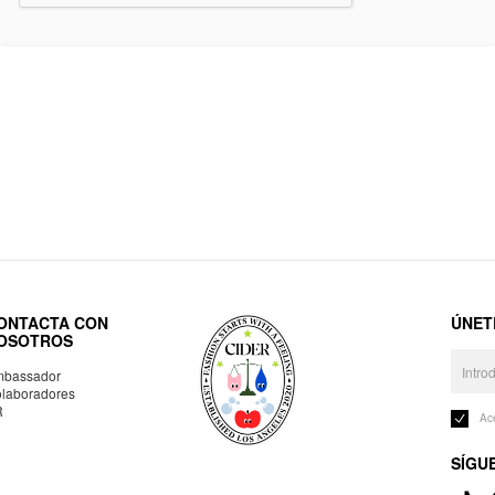
ONTACTA CON
ÚNET
OSOTROS
bassador
laboradores
R
Ac
SÍGU