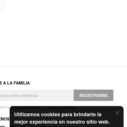
E A LA FAMILIA
REGISTRARSE
epto los
Términos y Condiciones
y la
Política de privacidad
.
Utilizamos cookies para brindarte la
ENOS
mejor experiencia en nuestro sitio web.