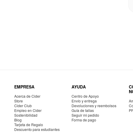
EMPRESA
AYUDA
C
N
Acerca de Cider
Centro de Apoyo
Store
Envío y entrega
Am
Cider Club
Devoluciones y reembolsos
Co
Empleo en Cider
Guía de tallas
P
Sostenibilidad
Seguir mi pedido
Blog
Forma de pago
Tarjeta de Regalo
Descuento para estudiantes