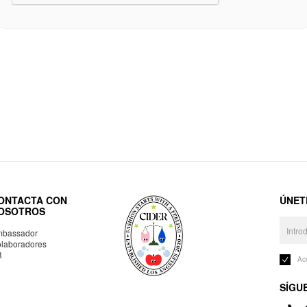
ONTACTA CON
ÚNET
OSOTROS
bassador
laboradores
R
Ac
SÍGU