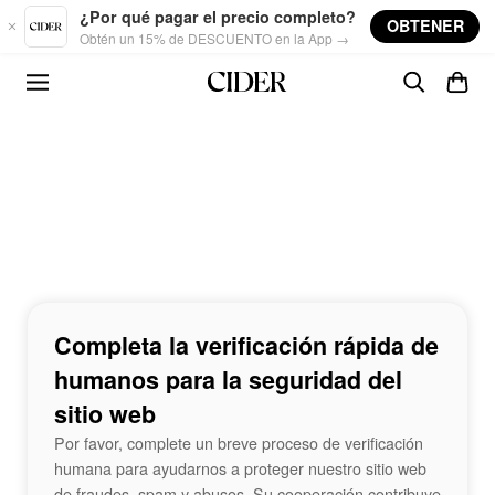
Skip to main content
¿Por qué pagar el precio completo?
OBTENER
Obtén un 15% de DESCUENTO en la App →
Completa la verificación rápida de
humanos para la seguridad del
sitio web
Por favor, complete un breve proceso de verificación
humana para ayudarnos a proteger nuestro sitio web
de fraudes, spam y abusos. Su cooperación contribuye