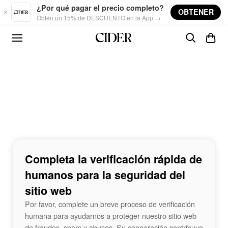
Skip to main content
¿Por qué pagar el precio completo?
OBTENER
Obtén un 15% de DESCUENTO en la App →
Completa la verificación rápida de
humanos para la seguridad del
sitio web
Por favor, complete un breve proceso de verificación
humana para ayudarnos a proteger nuestro sitio web
de fraudes, spam y abusos. Su cooperación contribuye