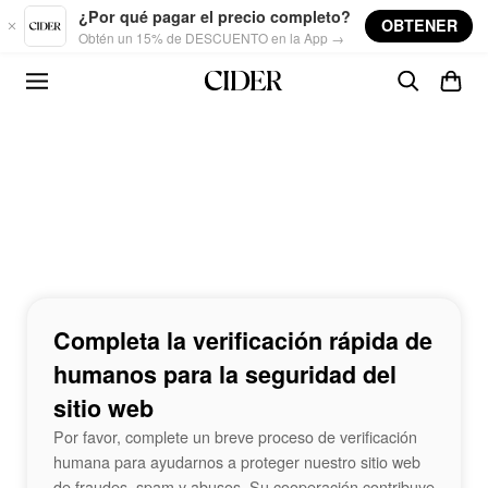
Skip to main content
¿Por qué pagar el precio completo?
OBTENER
Obtén un 15% de DESCUENTO en la App →
Completa la verificación rápida de
humanos para la seguridad del
sitio web
Por favor, complete un breve proceso de verificación
humana para ayudarnos a proteger nuestro sitio web
de fraudes, spam y abusos. Su cooperación contribuye