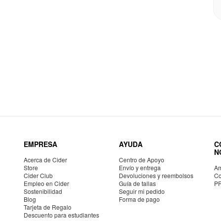
EMPRESA
AYUDA
C
N
Acerca de Cider
Centro de Apoyo
Store
Envío y entrega
Am
Cider Club
Devoluciones y reembolsos
Co
Empleo en Cider
Guía de tallas
P
Sostenibilidad
Seguir mi pedido
Blog
Forma de pago
Tarjeta de Regalo
Descuento para estudiantes