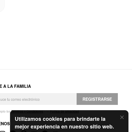
E A LA FAMILIA
REGISTRARSE
epto los
Términos y Condiciones
y la
Política de privacidad
.
Utilizamos cookies para brindarte la
ENOS
mejor experiencia en nuestro sitio web.