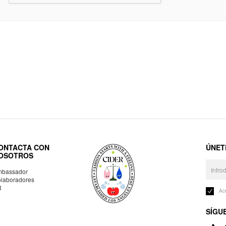
ONTACTA CON
ÚNET
OSOTROS
bassador
laboradores
R
Ac
SÍGU