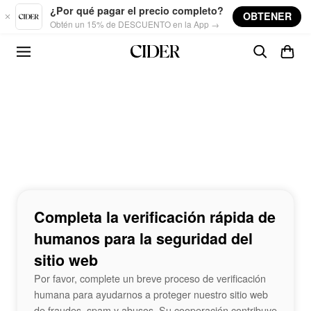
Skip to main content
¿Por qué pagar el precio completo?
OBTENER
Obtén un 15% de DESCUENTO en la App →
Completa la verificación rápida de
humanos para la seguridad del
sitio web
Por favor, complete un breve proceso de verificación
humana para ayudarnos a proteger nuestro sitio web
de fraudes, spam y abusos. Su cooperación contribuye