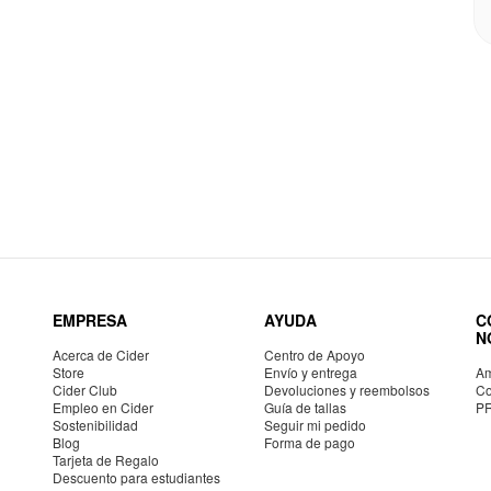
EMPRESA
AYUDA
C
N
Acerca de Cider
Centro de Apoyo
Store
Envío y entrega
Am
Cider Club
Devoluciones y reembolsos
Co
Empleo en Cider
Guía de tallas
P
Sostenibilidad
Seguir mi pedido
Blog
Forma de pago
Tarjeta de Regalo
Descuento para estudiantes