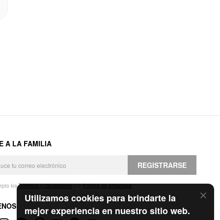
E A LA FAMILIA
REGISTRARSE
epto los
Términos y Condiciones
y la
Política de privacidad
.
Utilizamos cookies para brindarte la
ENOS
mejor experiencia en nuestro sitio web.