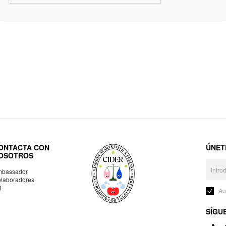
ONTACTA CON
ÚNET
OSOTROS
bassador
laboradores
R
Ac
SÍGU