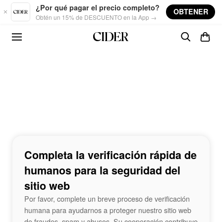
Skip to main content
¿Por qué pagar el precio completo?
OBTENER
Obtén un 15% de DESCUENTO en la App →
Completa la verificación rápida de
humanos para la seguridad del
sitio web
Por favor, complete un breve proceso de verificación
humana para ayudarnos a proteger nuestro sitio web
de fraudes, spam y abusos. Su cooperación contribuye