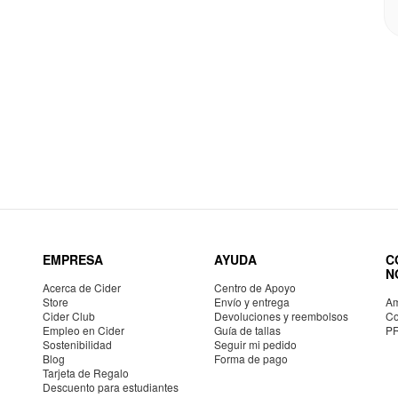
EMPRESA
AYUDA
C
N
Acerca de Cider
Centro de Apoyo
Store
Envío y entrega
Am
Cider Club
Devoluciones y reembolsos
Co
Empleo en Cider
Guía de tallas
P
Sostenibilidad
Seguir mi pedido
Blog
Forma de pago
Tarjeta de Regalo
Descuento para estudiantes