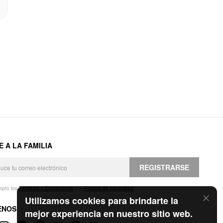
E A LA FAMILIA
REGISTRARSE
epto los
Términos y Condiciones
y la
Política de privacidad
.
Utilizamos cookies para brindarte la
ENOS
mejor experiencia en nuestro sitio web.