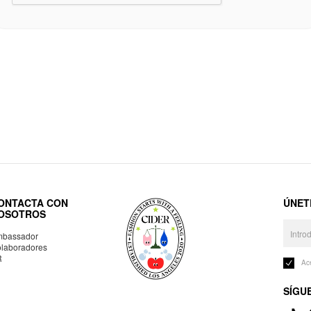
ONTACTA CON
ÚNET
OSOTROS
bassador
laboradores
R
Ac
SÍGU