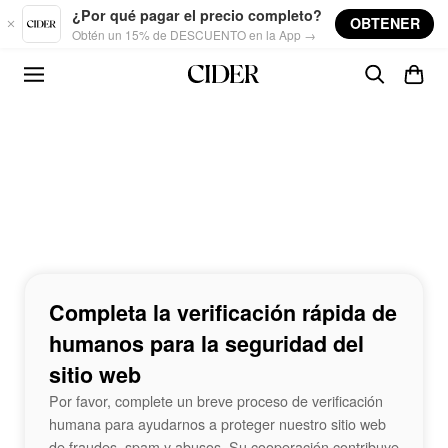
Skip to main content
¿Por qué pagar el precio completo?
OBTENER
Obtén un 15% de DESCUENTO en la App →
Completa la verificación rápida de
humanos para la seguridad del
sitio web
Por favor, complete un breve proceso de verificación
humana para ayudarnos a proteger nuestro sitio web
de fraudes, spam y abusos. Su cooperación contribuye