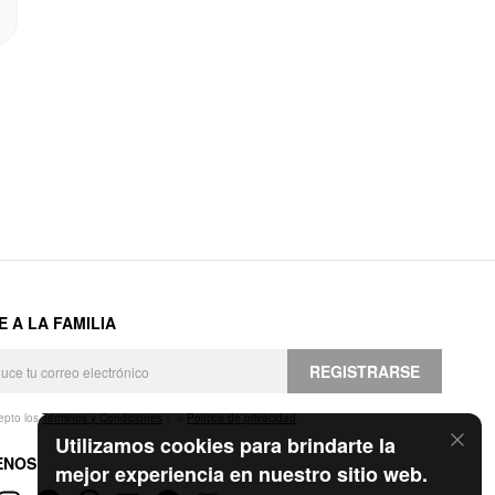
E A LA FAMILIA
REGISTRARSE
epto los
Términos y Condiciones
y la
Política de privacidad
.
Utilizamos cookies para brindarte la
ENOS
mejor experiencia en nuestro sitio web.