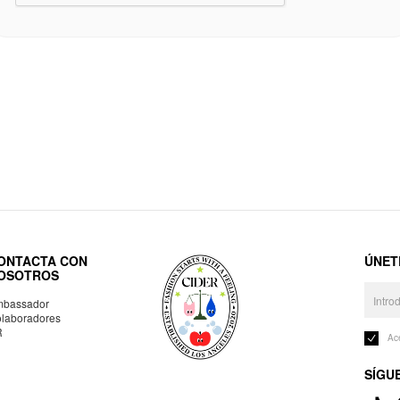
ONTACTA CON
ÚNET
OSOTROS
bassador
laboradores
R
Ac
SÍGU