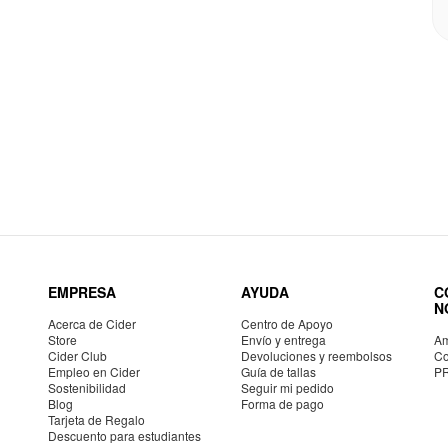
EMPRESA
AYUDA
C
N
Acerca de Cider
Centro de Apoyo
Store
Envío y entrega
Am
Cider Club
Devoluciones y reembolsos
Co
Empleo en Cider
Guía de tallas
P
Sostenibilidad
Seguir mi pedido
Blog
Forma de pago
Tarjeta de Regalo
Descuento para estudiantes