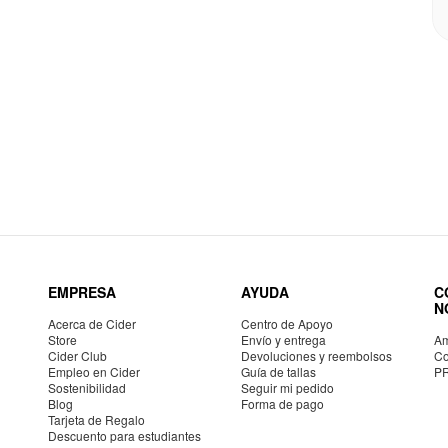
EMPRESA
AYUDA
C
N
Acerca de Cider
Centro de Apoyo
Store
Envío y entrega
Am
Cider Club
Devoluciones y reembolsos
Co
Empleo en Cider
Guía de tallas
P
Sostenibilidad
Seguir mi pedido
Blog
Forma de pago
Tarjeta de Regalo
Descuento para estudiantes