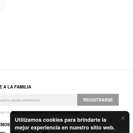
E A LA FAMILIA
REGISTRARSE
epto los
Términos y Condiciones
y la
Política de privacidad
.
Utilizamos cookies para brindarte la
ENOS
mejor experiencia en nuestro sitio web.