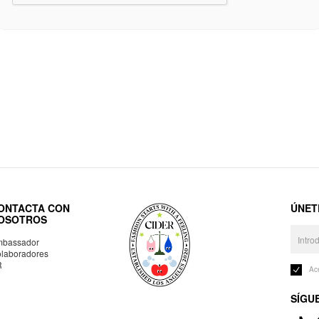
ONTACTA CON
ÚNET
OSOTROS
bassador
laboradores
R
Ac
SÍGU