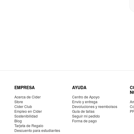
EMPRESA
AYUDA
C
N
Acerca de Cider
Centro de Apoyo
Store
Envío y entrega
Am
Cider Club
Devoluciones y reembolsos
Co
Empleo en Cider
Guía de tallas
P
Sostenibilidad
Seguir mi pedido
Blog
Forma de pago
Tarjeta de Regalo
Descuento para estudiantes