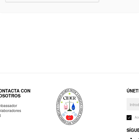
ONTACTA CON
ÚNET
OSOTROS
bassador
laboradores
R
Ac
SÍGU