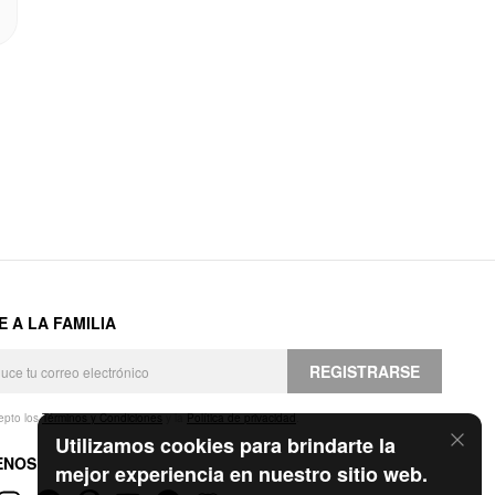
E A LA FAMILIA
REGISTRARSE
epto los
Términos y Condiciones
y la
Política de privacidad
.
Utilizamos cookies para brindarte la
ENOS
mejor experiencia en nuestro sitio web.