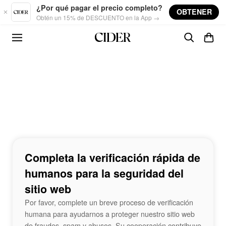
Skip to main content
¿Por qué pagar el precio completo?
OBTENER
Obtén un 15% de DESCUENTO en la App →
Completa la verificación rápida de
humanos para la seguridad del
sitio web
Por favor, complete un breve proceso de verificación
humana para ayudarnos a proteger nuestro sitio web
de fraudes, spam y abusos. Su cooperación contribuye