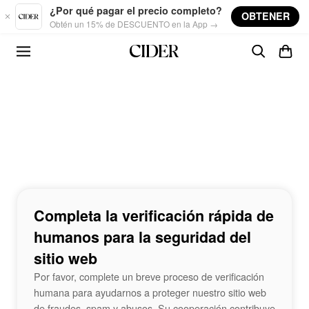
Skip to main content
¿Por qué pagar el precio completo?
OBTENER
Obtén un 15% de DESCUENTO en la App →
Completa la verificación rápida de
humanos para la seguridad del
sitio web
Por favor, complete un breve proceso de verificación
humana para ayudarnos a proteger nuestro sitio web
de fraudes, spam y abusos. Su cooperación contribuye