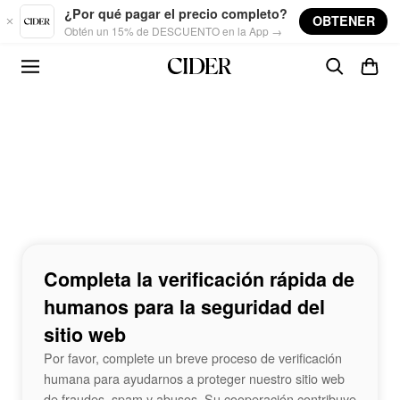
Skip to main content
¿Por qué pagar el precio completo?
OBTENER
Obtén un 15% de DESCUENTO en la App →
Completa la verificación rápida de
humanos para la seguridad del
sitio web
Por favor, complete un breve proceso de verificación
humana para ayudarnos a proteger nuestro sitio web
de fraudes, spam y abusos. Su cooperación contribuye