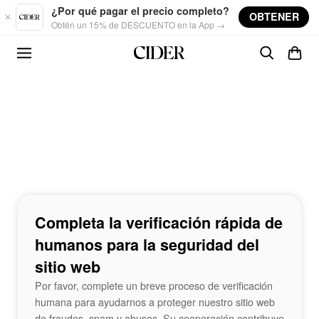
Skip to main content
¿Por qué pagar el precio completo?
OBTENER
Obtén un 15% de DESCUENTO en la App →
Completa la verificación rápida de
humanos para la seguridad del
sitio web
Por favor, complete un breve proceso de verificación
humana para ayudarnos a proteger nuestro sitio web
de fraudes, spam y abusos. Su cooperación contribuye