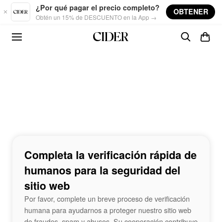
Skip to main content
¿Por qué pagar el precio completo?
OBTENER
Obtén un 15% de DESCUENTO en la App →
Completa la verificación rápida de
humanos para la seguridad del
sitio web
Por favor, complete un breve proceso de verificación
humana para ayudarnos a proteger nuestro sitio web
de fraudes, spam y abusos. Su cooperación contribuye