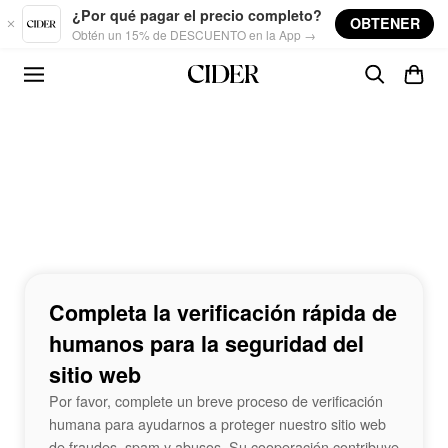
Skip to main content
¿Por qué pagar el precio completo?
OBTENER
Obtén un 15% de DESCUENTO en la App →
Completa la verificación rápida de
humanos para la seguridad del
sitio web
Por favor, complete un breve proceso de verificación
humana para ayudarnos a proteger nuestro sitio web
de fraudes, spam y abusos. Su cooperación contribuye