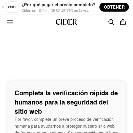
Skip to main content
¿Por qué pagar el precio completo?
OBTENER
Obtén un 15% de DESCUENTO en la App →
Completa la verificación rápida de
humanos para la seguridad del
sitio web
Por favor, complete un breve proceso de verificación
humana para ayudarnos a proteger nuestro sitio web
de fraudes, spam y abusos. Su cooperación contribuye