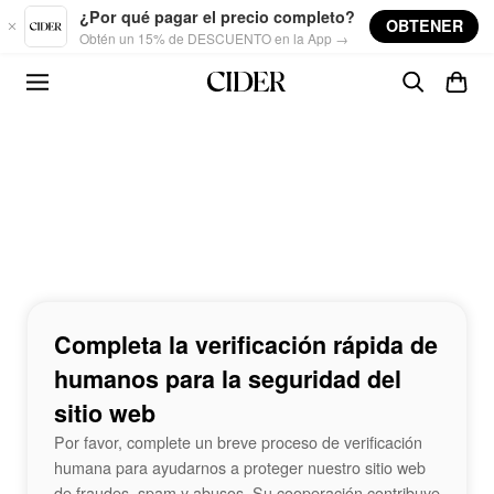
Skip to main content
¿Por qué pagar el precio completo?
OBTENER
Obtén un 15% de DESCUENTO en la App →
Completa la verificación rápida de
humanos para la seguridad del
sitio web
Por favor, complete un breve proceso de verificación
humana para ayudarnos a proteger nuestro sitio web
de fraudes, spam y abusos. Su cooperación contribuye