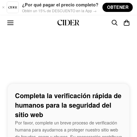
Skip to main content
¿Por qué pagar el precio completo?
OBTENER
Obtén un 15% de DESCUENTO en la App →
Completa la verificación rápida de
humanos para la seguridad del
sitio web
Por favor, complete un breve proceso de verificación
humana para ayudarnos a proteger nuestro sitio web
de fraudes, spam y abusos. Su cooperación contribuye