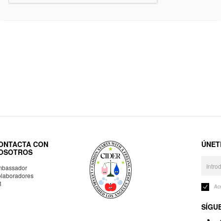
ONTACTA CON
ÚNET
OSOTROS
bassador
laboradores
R
Ac
SÍGU