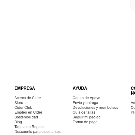
EMPRESA
AYUDA
C
N
Acerca de Cider
Centro de Apoyo
Store
Envío y entrega
Am
Cider Club
Devoluciones y reembolsos
Co
Empleo en Cider
Guía de tallas
P
Sostenibilidad
Seguir mi pedido
Blog
Forma de pago
Tarjeta de Regalo
Descuento para estudiantes