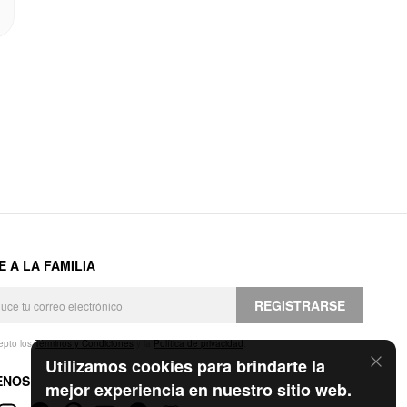
E A LA FAMILIA
REGISTRARSE
epto los
Términos y Condiciones
y la
Política de privacidad
.
Utilizamos cookies para brindarte la
ENOS
mejor experiencia en nuestro sitio web.