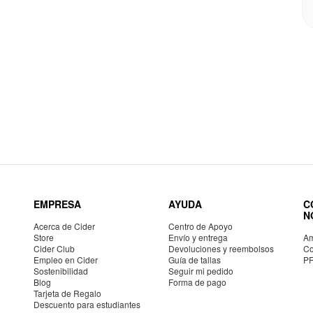
EMPRESA
AYUDA
C
N
Acerca de Cider
Centro de Apoyo
Store
Envío y entrega
Am
Cider Club
Devoluciones y reembolsos
Co
Empleo en Cider
Guía de tallas
P
Sostenibilidad
Seguir mi pedido
Blog
Forma de pago
Tarjeta de Regalo
Descuento para estudiantes