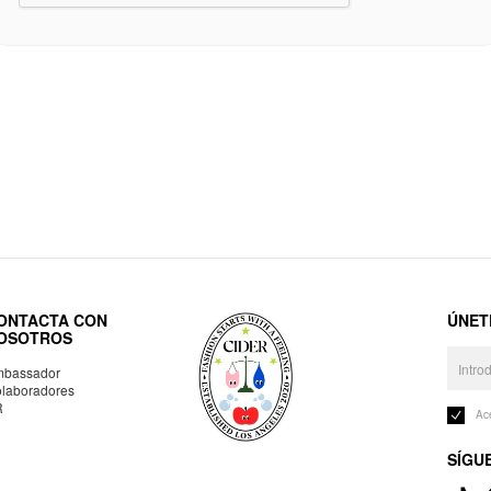
ONTACTA CON
ÚNET
OSOTROS
bassador
laboradores
R
Ac
SÍGU