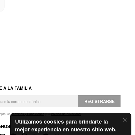
E A LA FAMILIA
REGISTRARSE
epto los
Términos y Condiciones
y la
Política de privacidad
.
Utilizamos cookies para brindarte la
ENOS
mejor experiencia en nuestro sitio web.