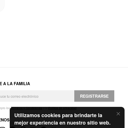
E A LA FAMILIA
REGISTRARSE
epto los
Términos y Condiciones
y la
Política de privacidad
.
Utilizamos cookies para brindarte la
ENOS
mejor experiencia en nuestro sitio web.