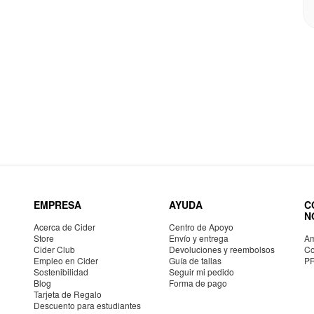
EMPRESA
AYUDA
C
N
Acerca de Cider
Centro de Apoyo
Store
Envío y entrega
Am
Cider Club
Devoluciones y reembolsos
Co
Empleo en Cider
Guía de tallas
P
Sostenibilidad
Seguir mi pedido
Blog
Forma de pago
Tarjeta de Regalo
Descuento para estudiantes