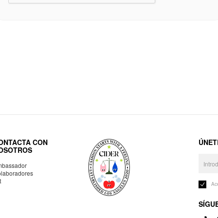
ONTACTA CON
ÚNET
OSOTROS
bassador
laboradores
R
Ac
SÍGU