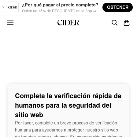
Skip to main content
¿Por qué pagar el precio completo?
OBTENER
Obtén un 15% de DESCUENTO en la App →
Completa la verificación rápida de
humanos para la seguridad del
sitio web
Por favor, complete un breve proceso de verificación
humana para ayudarnos a proteger nuestro sitio web
de fraudes, spam y abusos. Su cooperación contribuye