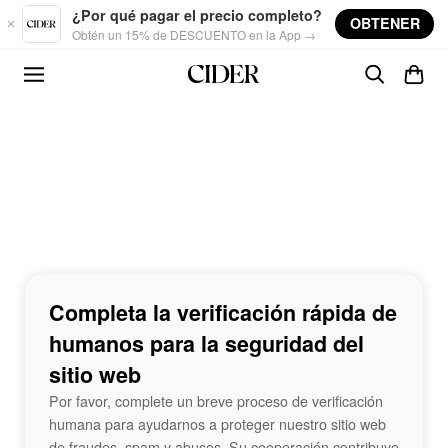
Skip to main content
¿Por qué pagar el precio completo?
OBTENER
Obtén un 15% de DESCUENTO en la App →
Completa la verificación rápida de
humanos para la seguridad del
sitio web
Por favor, complete un breve proceso de verificación
humana para ayudarnos a proteger nuestro sitio web
de fraudes, spam y abusos. Su cooperación contribuye