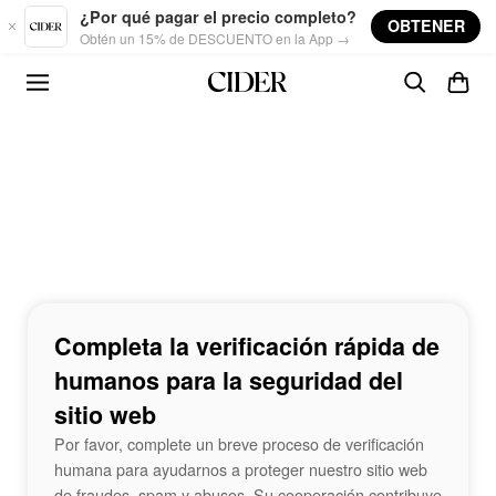
Skip to main content
¿Por qué pagar el precio completo?
OBTENER
Obtén un 15% de DESCUENTO en la App →
Completa la verificación rápida de
humanos para la seguridad del
sitio web
Por favor, complete un breve proceso de verificación
humana para ayudarnos a proteger nuestro sitio web
de fraudes, spam y abusos. Su cooperación contribuye