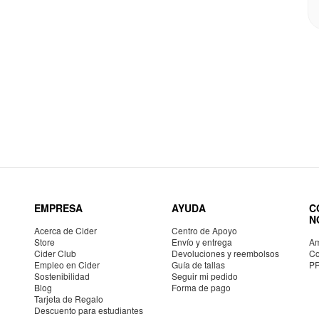
EMPRESA
AYUDA
C
N
Acerca de Cider
Centro de Apoyo
Store
Envío y entrega
Am
Cider Club
Devoluciones y reembolsos
Co
Empleo en Cider
Guía de tallas
P
Sostenibilidad
Seguir mi pedido
Blog
Forma de pago
Tarjeta de Regalo
Descuento para estudiantes