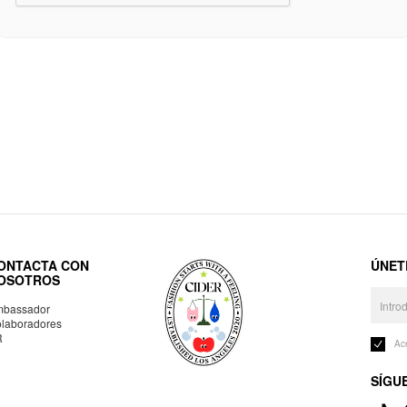
ONTACTA CON
ÚNET
OSOTROS
bassador
laboradores
R
Ac
SÍGU