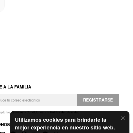
E A LA FAMILIA
REGISTRARSE
epto los
Términos y Condiciones
y la
Política de privacidad
.
Utilizamos cookies para brindarte la
ENOS
mejor experiencia en nuestro sitio web.